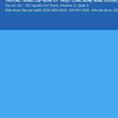
TRƯỜNG TRUNG CẤP NGHỀ KỸ THUẬT CÔNG NGHỆ HÙNG VƯƠNG
Địa chỉ:
161 - 165 Nguyễn Chí Thanh, Phường 12, Quận 5.
Điện thoại: Đào tạo nghề: (028) 3855 8016 - 076 667 2620 - Đào tạo lái xe: (