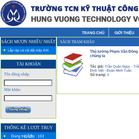
TRANG CHỦ
GIỚI THIỆU
SÁCH MƯỢN NHIỀU NHẤT
SÁCH THAM KHẢO
Lắp ráp và cài đặt máy tính
Thủ tưởng Phạm Văn Đồng
chúng ta
TÀI KHOẢN
Tác giả:
Trần Quân Ngọc - Trầ
Đình Việt - Đoàn Minh Tuấn
Tên đăng nhập:
Số trang:
0
Mật khẩu:
THỐNG KÊ LƯỢT TRUY
Đang truy cập : 103
CẬP